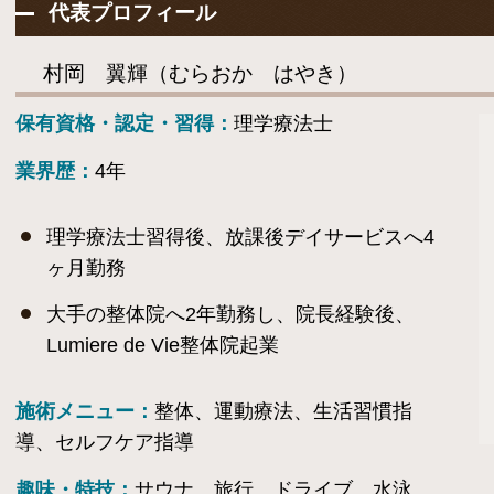
代表プロフィール
村岡 翼輝（むらおか はやき）
保有資格・認定・習得：
理学療法士
業界歴：
4年
理学療法士習得後、放課後デイサービスへ4
ヶ月勤務
​大手の整体院へ2年勤務し、院長経験後、
Lumiere de Vie整体院起業
施術メニュー：
整体、運動療法、生活習慣指
導、セルフケア指導
趣味・特技：
サウナ 旅行 ドライブ 水泳