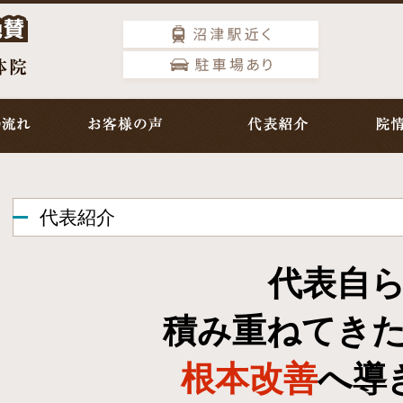
代表紹介
代表自
積み重ねてき
根本改善
へ導